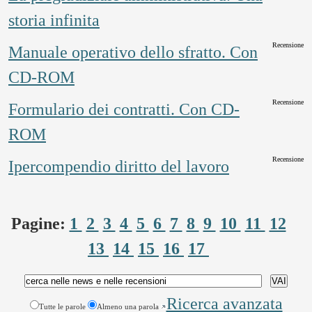
storia infinita
Recensione
Manuale operativo dello sfratto. Con
CD-ROM
Recensione
Formulario dei contratti. Con CD-
ROM
Recensione
Ipercompendio diritto del lavoro
Pagine:
1
2
3
4
5
6
7
8
9
10
11
12
13
14
15
16
17
Ricerca avanzata
Tutte le parole
Almeno una parola