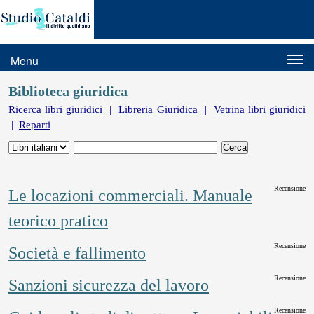
Menu
Biblioteca giuridica
Ricerca libri giuridici
|
Libreria Giuridica
|
Vetrina libri giuridici
|
Reparti
Recensione
Le locazioni commerciali. Manuale
teorico pratico
Recensione
Società e fallimento
Recensione
Sanzioni sicurezza del lavoro
Recensione