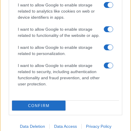
Tutte le risorse
I want to allow Google to enable storage
related to analytics like cookies on web or
device identifiers in apps.
Guide legali:
I want to allow Google to enable storage
Guida di procedura civile
related to functionality of the website or app.
Guide di diritto penale
Guida di procedura penale
I want to allow Google to enable storage
Guida sul Condominio
related to personalization.
Diritto tributario e fiscale
Tutte le guide legali
I want to allow Google to enable storage
related to security, including authentication
@ Copyright 2001 - 2021
functionality and fraud prevention, and other
Studiocataldi.it
user protection.
Quotidiano giuridico
P.I. IT02324600440
CONFIRM
Data Deletion
Data Access
Privacy Policy