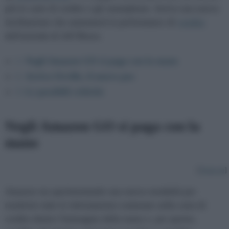
più le carte di credito o gli smartphone. Arriva una nuova
facilitazione che aumenterà le performance di
vendita
dell'azienda di Jeff Bezos.
1.
Negli Amazon GO si paga con la mano
2.
Arriva Orville, il nuovo pos
3.
Le possibili criticità
Negli Amazon GO si paga con la
mano
[
Torna su
]
Amazon sta sperimentando una nuova modalità per
trasferire tutte le informazioni contenute nella carta di
credito dentro l'immagine della mano e, per questo,