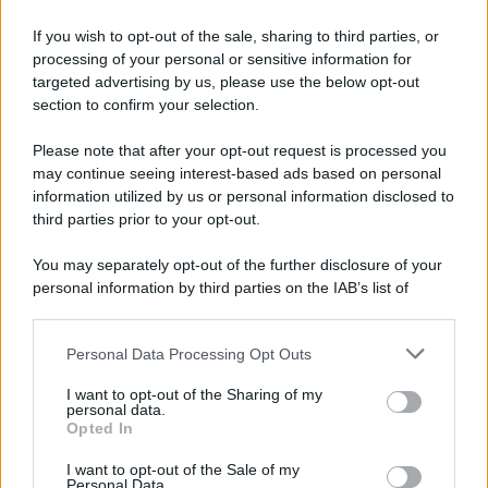
•
Foto: 123rf.com
If you wish to opt-out of the sale, sharing to third parties, or
In evidenza oggi:
processing of your personal or sensitive information for
targeted advertising by us, please use the below opt-out
Dl Giustizia 2026: nuovo esame avvocati
section to confirm your selection.
Violazione obblighi assistenza familiare e
Please note that after your opt-out request is processed you
procedibilità a querela
may continue seeing interest-based ads based on personal
information utilized by us or personal information disclosed to
third parties prior to your opt-out.
You may separately opt-out of the further disclosure of your
Su di noi:
personal information by third parties on the IAB’s list of
Contatti
downstream participants.
La redazione
Pubblicità
Personal Data Processing Opt Outs
This information may also be disclosed by us to third parties
Network assistenza
on the IAB’s List of Downstream Participants that may further
I want to opt-out of the Sharing of my
Consulenza legale
disclose it to other third parties.
personal data.
News per il tuo sito
Opted In
Please note that this website/app uses one or more Google
Categorie
services and may gather and store information including but
Tag Giuridici
I want to opt-out of the Sale of my
Personal Data.
not limited to your visit or usage behaviour. You may click to