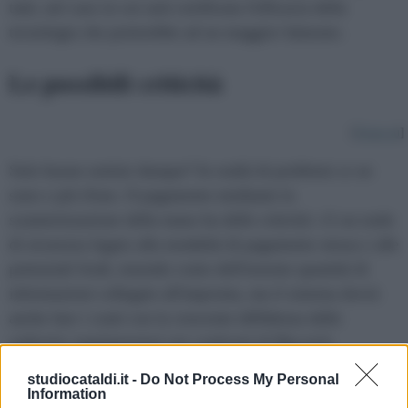
tutti, nel caso in cui sarà certificata l'efficacia della
tecnologia che porterebbe ad un maggior fatturato.
Le possibili criticità
[
Torna su
]
Solo buone notizie dunque? In realtà di problemi ce ne
sono e più d'uno. Il pagamento mediante la
scannerizzazione della mano ha delle criticità: c'è un nodo
di sicurezza legato alla modalità di pagamento stessa e alle
potenziali frodi, tenendo conto dell'enorme quantità di
informazioni collegate all'impronta, ma il sistema dovrà
anche fare i conti con la crescente diffidenza delle
authority regolamentari nei confronti di Big tech.
studiocataldi.it -
Do Not Process My Personal
Salva in PDF | Stampa
Information