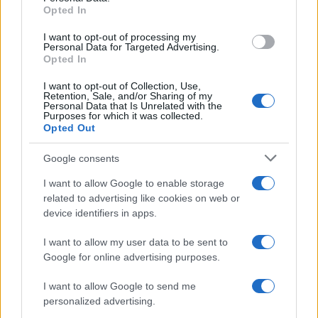
Informativa sulla privacy
Opted In
grant or deny consent to Google and its third-party tags to
Change privacy settings
use your data for below specified purposes in below Google
I want to opt-out of processing my
consent section.
Personal Data for Targeted Advertising.
Opted In
Codici e leggi:
Codice Civile
I want to opt-out of Collection, Use,
Retention, Sale, and/or Sharing of my
Codice penale
Personal Data that Is Unrelated with the
Codice procedura civile
Purposes for which it was collected.
Codice procedura penale
Opted Out
Codice della strada
Tutta la raccolta normativa
Google consents
I want to allow Google to enable storage
related to advertising like cookies on web or
Risorse giuridiche:
device identifiers in apps.
Calcolo mantenimento
Interessi e Rivalutazione
I want to allow my user data to be sent to
Nota Spese Avvocati
Google for online advertising purposes.
Calcolo danno biologico
Calcolo codice fiscale
I want to allow Google to send me
Dizionario Giuridico
personalized advertising.
Ebook di diritto