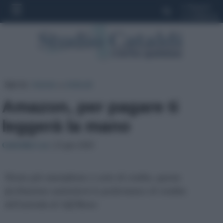
»
Seguici
»
Collabora
Sei in:
Home
»
Articoli
Amazon, per pagare ti
leggerà la mano
Gabriella Lax
| 23 gen 2020
Niente più smartphone o carte di credito, questa
facilitazione aumenterà le performance di vendita
dell'azienda di Jeff Bezos