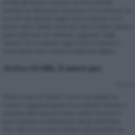
avrebbe già iniziato a lavorare con Visa e starebbe
trattando con Mastercard. In premessa c'è da rimarcare che
la novità che riguarda i negozi fisici di Amazon, non il
portale online. Quindi, niente più carta di credito, basterà il
palmo della mano per effettuare i pagamenti. Negli
Amazon GO, in sostanza i negozi fisici di Amazon si
attuerà questo nuovo sistema di pagamento digitale.
Arriva Orville, il nuovo pos
[
Torna su
]
Prende il nome di "Orville" il nuovo pos digitale che
consente i pagamenti grazie ad una scansione biometrica
del palmo della mano dei clienti. Sembra che presto si
potrà acquistare in anteprima per tutti gli utenti Prime
Now. Solo in un secondo momento sarà disponibile per