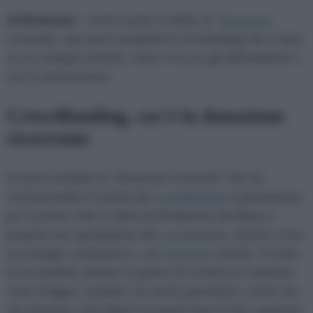
di Redazione -
Arriva anche in Italia, la "
donazione
ricorrente, una nuova modalità di crowfunding che si basa
su un sostegno mensile, come si fa con gli abbonamenti o
con le sottoscrizioni.
Crowdfunding, cos'è la donazione
ricorrente
Il nuovo modello di "donazione ricorrente" che sta
rivoluzionando il mondo del
crowdfunding
è sperimentato
per la prima volta in Italia da Produzioni dal Basso e
propone uno spostamento dal
crowdfunding
classico verso
un sostegno continuativo, con
donazioni
mensili. Si tratta
di un modello adottato in genere da creatori di contenuti
come blogger, youtuber, ma anche giornalisti e artisti che
che potranno coinvolgere la propria base di fan e generare