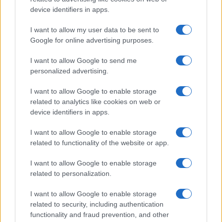
Risorse giuridiche:
device identifiers in apps.
Calcolo mantenimento
Interessi e Rivalutazione
I want to allow my user data to be sent to
Nota Spese Avvocati
Google for online advertising purposes.
Calcolo danno biologico
Calcolo codice fiscale
I want to allow Google to send me
Dizionario Giuridico
personalized advertising.
Ebook di diritto
Tutte le risorse
I want to allow Google to enable storage
related to analytics like cookies on web or
device identifiers in apps.
Guide legali:
I want to allow Google to enable storage
Guida di procedura civile
related to functionality of the website or app.
Guide di diritto penale
Guida di procedura penale
I want to allow Google to enable storage
Guida sul Condominio
related to personalization.
Diritto tributario e fiscale
Tutte le guide legali
I want to allow Google to enable storage
related to security, including authentication
@ Copyright 2001 - 2021
functionality and fraud prevention, and other
Studiocataldi.it