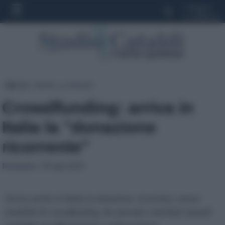
»
Seguici
»
Collabora
Sei in:
Home
»
Articoli
Crowdfunding: arriva in
Italia la "donazione
ricorrente"
Redazione
| 05 mar 2018
Arriva anche in Italia la donazione ricorrente, nuova
modalità di crowdfunding che prevede contributi mensili