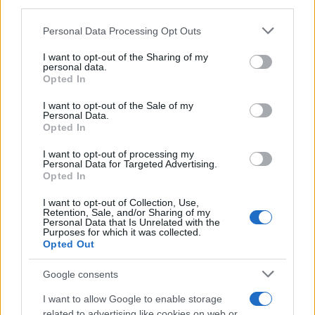
Contatti
downstream participants.
La redazione
Personal Data Processing Opt Outs
Pubblicità
This information may also be disclosed by us to third parties
Network assistenza
on the IAB’s List of Downstream Participants that may further
I want to opt-out of the Sharing of my
Consulenza legale
disclose it to other third parties.
personal data.
News per il tuo sito
Opted In
Please note that this website/app uses one or more Google
Categorie
services and may gather and store information including but
I want to opt-out of the Sale of my
Tag Giuridici
Personal Data.
not limited to your visit or usage behaviour. You may click to
Informativa sulla privacy
Opted In
grant or deny consent to Google and its third-party tags to
Change privacy settings
use your data for below specified purposes in below Google
I want to opt-out of processing my
consent section.
Personal Data for Targeted Advertising.
Opted In
Codici e leggi:
Codice Civile
I want to opt-out of Collection, Use,
Retention, Sale, and/or Sharing of my
Codice penale
Personal Data that Is Unrelated with the
Codice procedura civile
Purposes for which it was collected.
Opted Out
Codice procedura penale
Codice della strada
Google consents
Tutta la raccolta normativa
I want to allow Google to enable storage
related to advertising like cookies on web or