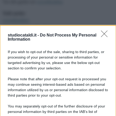
Vai alla guida sul
crowdfunding
Vedi anche:
crowdfunding
Articoli sul crowdfunding
studiocataldi.it -
Do Not Process My Personal
Salva in PDF | Stampa
Information
•
Foto: 123rf.com
If you wish to opt-out of the sale, sharing to third parties, or
In evidenza oggi:
processing of your personal or sensitive information for
targeted advertising by us, please use the below opt-out
Dl Giustizia 2026: nuovo esame avvocati
section to confirm your selection.
Violazione obblighi assistenza familiare e
Please note that after your opt-out request is processed you
procedibilità a querela
may continue seeing interest-based ads based on personal
information utilized by us or personal information disclosed to
third parties prior to your opt-out.
You may separately opt-out of the further disclosure of your
Su di noi:
personal information by third parties on the IAB’s list of