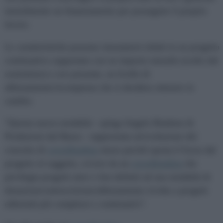
mensilmente un finanziamento per proseguire il proprio
lavoro.
Le caratteristiche possono riassumersi infatti in un progetto
continuativo supportato con un importo mensile (scelto dal
sostenitore) e ove presente, un livello di
abbonamento/ricompensa che si desidera ottenere in
cambio.
"Questa nuova modalità - spiega Angelo Rindone di
Produzioni dal Basso - rappresenta un'evoluzione del
concetto di
crowdfunding
stesso perché sposta il focus dal
progetto al soggetto, ovvero da un
crowdfunding
che
privilegia progetti unici e ben definiti ad una modalità di
donazione/sottoscrizione/abbonamento rivolta a progetti
editoriali più complessi e continuativi".